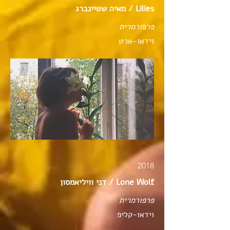
Lilies / מאיה שטיינברג
פרפורמרית
וידאו-ארט
2018
Lone Wolf / דני וויליאמסון
פרפורמרית
וידאו-קליפ