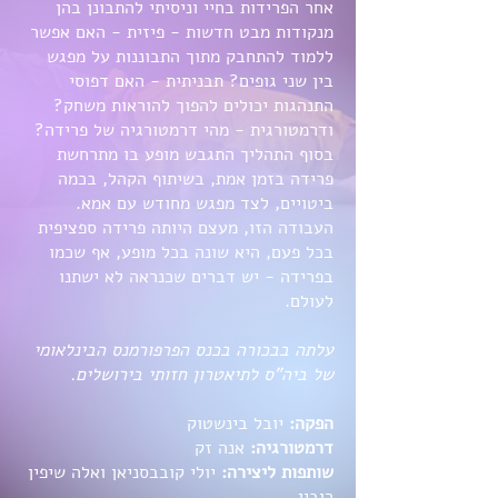
אחר הפרידות בחיי וניסיתי להתבונן בהן
מנקודות מבט חדשות - פיזית - האם אפשר
ללמוד להתחבק מתוך התבוננות על מפגש
בין שני גופים? תבניתית - האם דפוסי
התנהגות יכולים להפוך להוראות משחק?
ודרמטורגית - מהי דרמטורגיה של פרידה?
בסוף התהליך התגבש מופע בו מתרחשת
פרידה בזמן אמת, בשיתוף הקהל, בכמה
ביטויים, לצד מפגש מחודש עם אמא.
העבודה הזו, מעצם היותה פרידה ספציפית
בכל פעם, היא שונה בכל מופע, אף שכמו
בפרידה - יש דברים שכנראה לא ישתנו
לעולם.
עלתה בבכורה בכנס הפרפורמנס הבינלאומי
של ביה"ס לתיאטרון חזותי בירושלים.
הפקה:
יובל בינשטוק
דרמטורגיה:
אנה זק
שותפות ליצירה:
יולי קובבסניאן ואלה שיפין
רובין