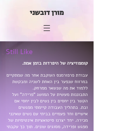
מורן דובשני
Still Like
קומפוזיציה של היפרדות בזמן אמת.
עבודת פרפורמנס העוקבת אחר מה שמתקיים
במרווח שנפער בין האחת לשניה ומבקשת
ללמוד את מה שנשאר ממרחק.
התבוננות מעשית על המושג "פרידה" ועל
הקשר בין יחסים בין נשים לבין יחסי אם
ובת. בתהליך העבודה קיימתי מפגשים
אישיים וחד פעמיים בביתי עם נשים שאינני
מכירה. יחד יצרנו סיטואציות אינטימיות של
מפגש ופרידה, מסוגים שונים. תוך כך עקבתי