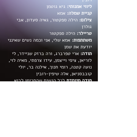
ליווי אמנותי:
גיא גוטמן
קניית שמלה:
אמא
צילום:
הילה ספקטור, גאיה סעדון, אבי
גולרן
טריילר:
הילה ספקטור
משתתפות:
אמא שלי, אני וכמה נשים שאינני
יודעת את שמן
תודה:
ארי טפרברג, ורה ברזק שניידר, לי
לוריאן, ציפי וייצמן, עידו צרפתי, מאיה לוי,
נועה קטנה, רומי חנוך, אילנה בר, יולי
קובבסניאן, אלה שיפין-רובין
תודה מיוחדת
לכל הנשים שהסכימו לבוא
ולהיות וללכת!