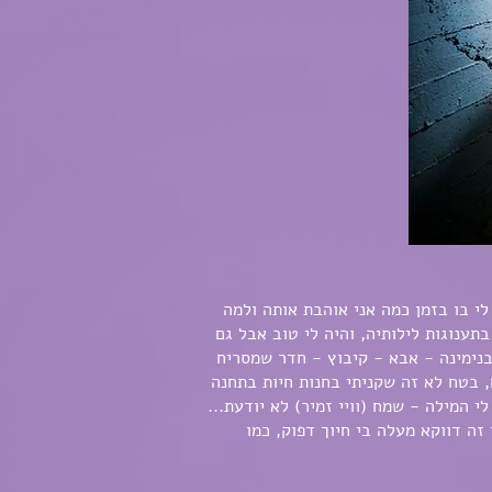
לי בו בזמן כמה אני אוהבת אותה ולמה
תענוגות לילותיה, והיה לי טוב אבל גם
בנימינה - אבא - קיבוץ - חדר שמסריח
 בטח לא זה שקניתי בחנות חיות בתחנה
י המילה - שמח (וויי זמיר) לא יודעת...
ה דווקא מעלה בי חיוך דפוק, כמו