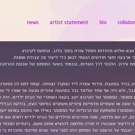
news
artist statement
bio
collabo
י ארבעה וחצי חודשים הגעתי לכאן כדי ליצור פה עבודת אמנות.
מת עירון. הלכתי דרך השדות, נכנסתי בשער התחתון של שכונת ההרחבה
וק בהיר במטבח. פירחי עמדה ליד המקרר וצווחה. קמתי לתת לה פסטרמ
נבל, ולא היה אף אחד שלימד נבל במועצה אזורית מנשה אז אמרו לי 
 פסנתר. הפסנתר של הקיבוץ ישב בקצה האחורי של הבית ילדים. היה ש
 שעה או שעתיים מדמיינת ציורים משתנים בסימני העץ, בודקת הבדלי 
 הפסנתר) ומשחקת עם הרגליות של הפסנתר כאילו אני נוהגת באוטו ישן.
ום, יש שם פלזמה, ספה ומזרונים והילדים של הבית ילדים רואים שם ס
ם וידעתי שעכשיו זו תהיה מלחמה להוציא אותה משם. בינתיים הפכתי 
ך ישבתי על הרצפה של המחסן הזה לפני עשר שנים ומיינתי מחברות כ