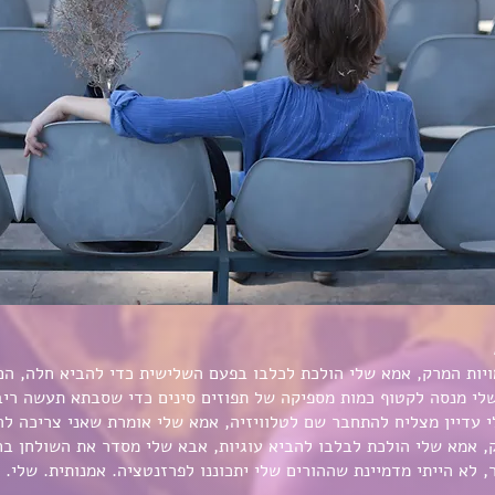
ויות המרק, אמא שלי הולכת לכלבו בפעם השלישית כדי להביא חלה, ה
שלי מנסה לקטוף כמות מספיקה של תפוזים סינים כדי שסבתא תעשה ריב
 עדיין מצליח להתחבר שם לטלוויזיה, אמא שלי אומרת שאני צריכה ל
ק, אמא שלי הולכת לבלבו להביא עוגיות, אבא שלי מסדר את השולחן בח
, לא הייתי מדמיינת שההורים שלי יתכוננו לפרזנטציה. אמנותית. שלי. 