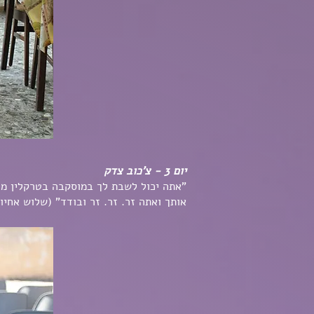
יום 3 - צ'כוב צדק
"אתה יכול לשבת לך במוסקבה בטרקלין מרו
אותך ואתה זר. זר. זר ובודד" (שלוש אחיו