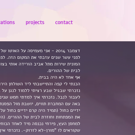
rations
projects
contact
דצמבר 2014 - אני מעמיסה על האוטו של אבא שלוש מזוודות וחתול צורח בתוך כלוב. ונוסעת לקיבוץ.
לפני עשר שנים עזבתי את המקום הזה. לפנ
המונית שירות מתל אביב הורידה אותי בצו
לבית של ההורים.
אף אחד לא היה בבית.
הכנתי לי קפה והתיישבתי ליד השולחן היר
נזכרתי שבגיל שבע רציתי ללמוד לנגן על 
לעבור לנבל. נזכרתי איך למדתי חמש שנים
באה עם המחברת תווים, יושבת מול הפסנתר
ידיים כחול (תמיד היה קרם ידיים כחול על
את המפתחות וחוזרת לבית של ההורים. (הי
למחסן העץ, פירחי נכנסה מיד לאחד הכוחי
שקוראים לו "מורן-לא לזרוק-. נזכרתי אי