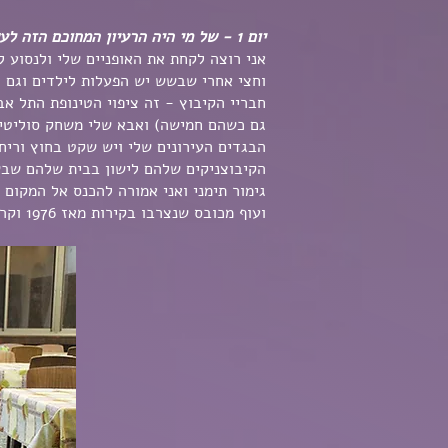
יום 1 - של מי היה הרעיון המחוכם הזה לעשות לעצמי רזידנסי בקיבוץ??
אני רוצה לקחת את האופניים שלי ולנסוע 
וחצי אחרי שבשש יש הפעלות לילדים וגם כ
חבריי הקיבוץ - זה ציפוי הטינופת התל א
גם כשהם חמישה) ואבא שלי משחק סוליטייר
הבגדים העירונים שלי ויש שקט בחוץ וריח
הקיבוצניקים שלהם לישון בבית שלהם שבש
גימור תימני ואני אמורה להכנס אל המקום
ועוף מכובס שנצרבו בקירות מאז 1976 וקר שם. ואסור לעשן. ואני מתגעגעת לאוויר המפויח והרועש של תל אביב.