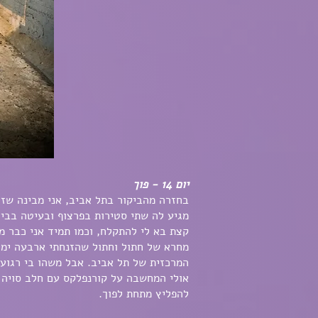
יום 14 - פוך
בחזרה מהביקור בתל אביב, אני מבינה שזה 
מגיע לה שתי סטירות בפרצוף ובעיטה בביצי
קצת בא לי להתקלח, וכמו תמיד אני כבר מ
מחרא של חתול וחתול שהזנחתי ארבעה ימי
המרכזית של תל אביב. אבל משהו בי רגוע א
אולי המחשבה על קורנפלקס עם חלב סויה מ
להפליץ מתחת לפוך.