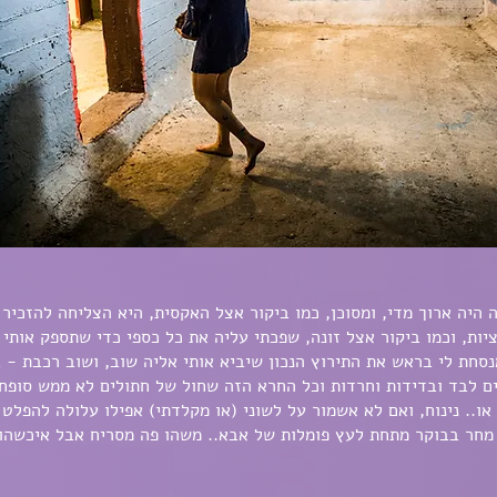
היה ארוך מדי, ומסוכן, כמו ביקור אצל האקסית, היא הצליחה להזכיר 
ות, וכמו ביקור אצל זונה, שפכתי עליה את כל כספי כדי שתספק אותי ב
נסחת לי בראש את התירוץ הנכון שיביא אותי אליה שוב, ושוב רכבת - 
ם לבד ובדידות וחרדות וכל החרא הזה שחול של חתולים לא ממש סופח,
ו.. נינוח, ואם לא אשמור על לשוני (או מקלדתי) אפילו עלולה להפלט ל
חר בבוקר מתחת לעץ פומלות של אבא.. משהו פה מסריח אבל איכשהו ז